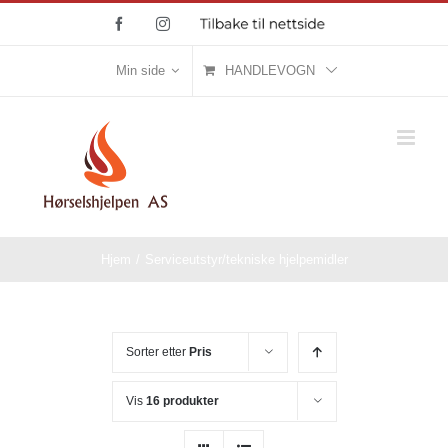
Skip
Facebook
Instagram
Tilbake
til
to
nettside
content
Min side
HANDLEVOGN
Hjem
/
Serviceutstyr/tekniske hjelpemidler
Sorter etter
Pris
Vis
16 produkter