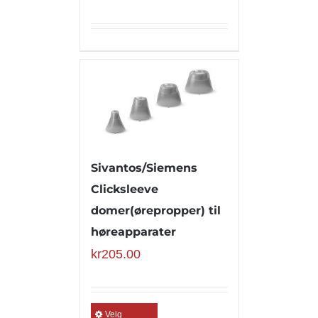
Sivantos/Siemens
Clicksleeve
domer(ørepropper) til
høreapparater
kr
205.00
Velg