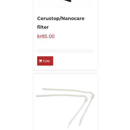
Cerustop/Nanocare
filter
kr
85.00
Kjøp