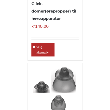
Click-
domer(ørepropper) til
høreapparater
kr
140.00
Velg
alternativ