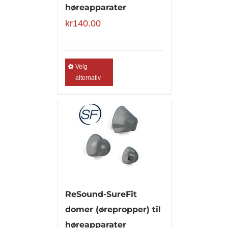
høreapparater
kr
140.00
Velg
alternativ
ReSound-SureFit
domer (ørepropper) til
høreapparater