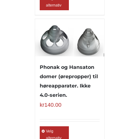
alternativ
Phonak og Hansaton
domer (ørepropper) til
høreapparater. Ikke
4.0-serien.
kr
140.00
Velg
alternativ