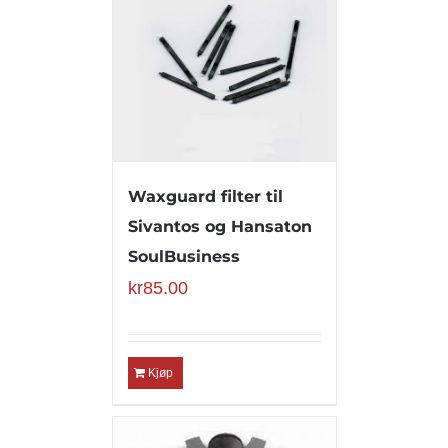
Waxguard filter til
Sivantos og Hansaton
SoulBusiness
kr
85.00
Kjøp