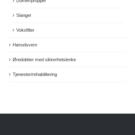
Domer/propper
Slanger
Voksfilter
Hørselsvern
Øredobber med sikkerhetslenke
Tjenester/rehabilitering