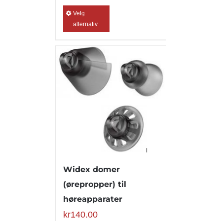
Velg
alternativ
Widex domer
(ørepropper) til
høreapparater
kr
140.00