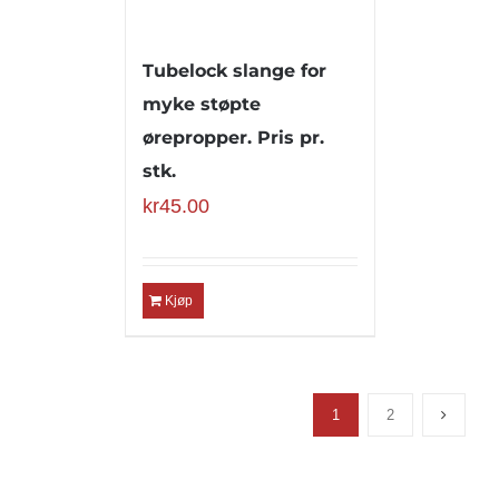
Tubelock slange for
myke støpte
ørepropper. Pris pr.
stk.
kr
45.00
Kjøp
1
2