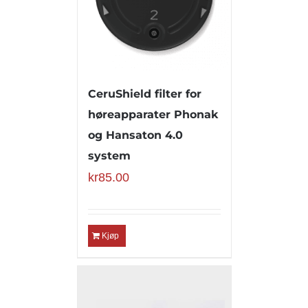
CeruShield filter for
høreapparater Phonak
og Hansaton 4.0
system
kr
85.00
Kjøp