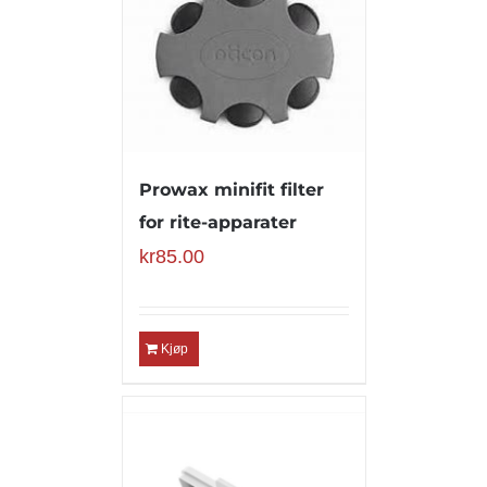
Prowax minifit filter
for rite-apparater
kr
85.00
Kjøp