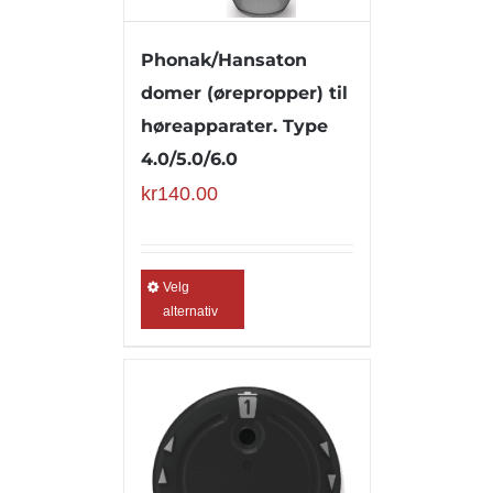
Phonak/Hansaton
domer (ørepropper) til
høreapparater. Type
4.0/5.0/6.0
kr
140.00
Velg
alternativ