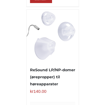
ReSound LP/NP-domer
(ørepropper) til
høreapparater
kr
140.00