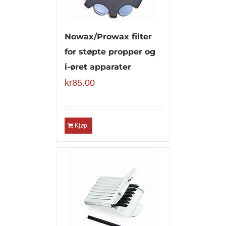
Nowax/Prowax filter
for støpte propper og
i-øret apparater
kr
85.00
Kjøp