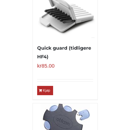
Quick guard (tidligere
HF4)
kr
85.00
Kjøp