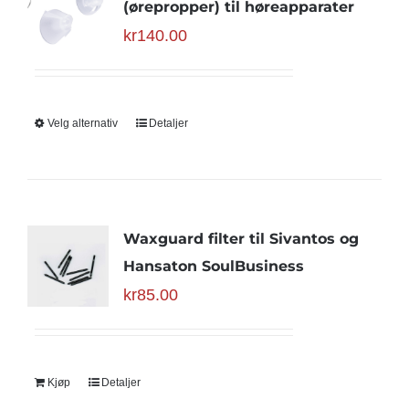
(ørepropper) til høreapparater
kr
140.00
Velg alternativ
Detaljer
Waxguard filter til Sivantos og
Hansaton SoulBusiness
kr
85.00
Kjøp
Detaljer