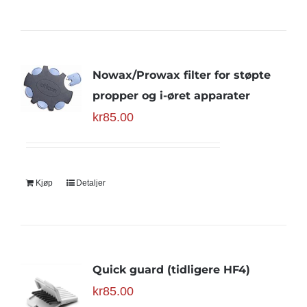
Nowax/Prowax filter for støpte
propper og i-øret apparater
kr
85.00
Kjøp
Detaljer
Quick guard (tidligere HF4)
kr
85.00