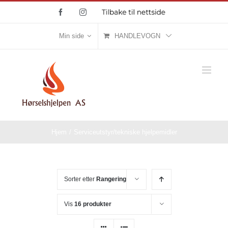
Skip
Facebook
Instagram
Tilbake
til
to
nettside
content
Min side
HANDLEVOGN
Hjem
/
Serviceutstyr/tekniske hjelpemidler
Sorter etter
Rangering
Vis
16 produkter