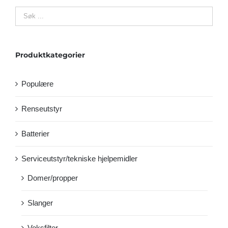
Produktkategorier
Populære
Renseutstyr
Batterier
Serviceutstyr/tekniske hjelpemidler
Domer/propper
Slanger
Voksfilter