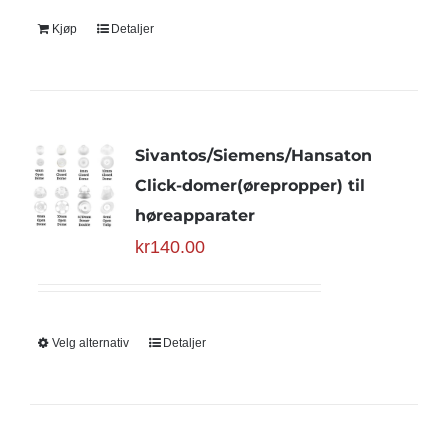
Kjøp
Detaljer
Sivantos/Siemens/Hansaton
Click-domer(ørepropper) til
høreapparater
kr
140.00
Velg alternativ
Detaljer