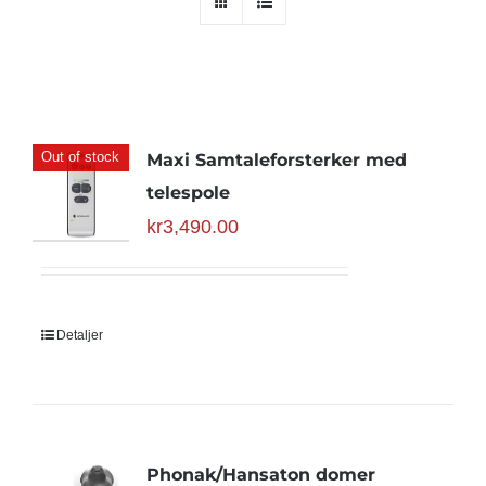
Out of stock
Maxi Samtaleforsterker med
telespole
kr
3,490.00
Detaljer
Phonak/Hansaton domer