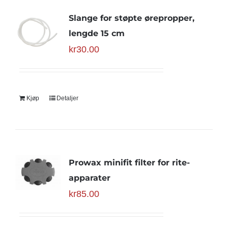
Slange for støpte ørepropper,
lengde 15 cm
kr
30.00
Kjøp
Detaljer
Prowax minifit filter for rite-
apparater
kr
85.00