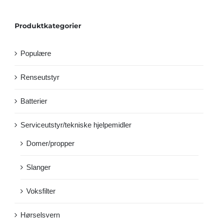
Produktkategorier
Populære
Renseutstyr
Batterier
Serviceutstyr/tekniske hjelpemidler
Domer/propper
Slanger
Voksfilter
Hørselsvern