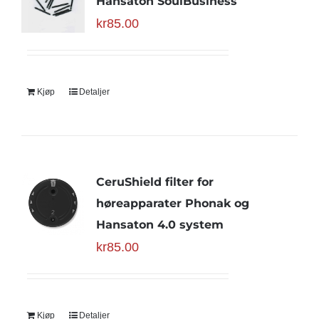
Hansaton SoulBusiness
kr
85.00
Kjøp
Detaljer
CeruShield filter for
høreapparater Phonak og
Hansaton 4.0 system
kr
85.00
Kjøp
Detaljer