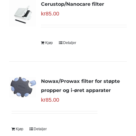
Cerustop/Nanocare filter
kr
85.00
Kjøp
Detaljer
Nowax/Prowax filter for støpte
propper og i-øret apparater
kr
85.00
Kjøp
Detaljer