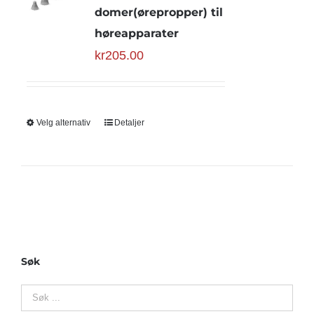
domer(ørepropper) til
høreapparater
kr
205.00
Velg alternativ
Detaljer
Søk