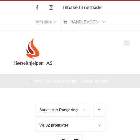
Skip
Facebook
Instagram
Tilbake
til
to
nettside
content
Min side
HANDLEVOGN
Hjem
/
Serviceutstyr/tekniske hjelpemidler
Sorter etter
Rangering
Vis
32 produkter