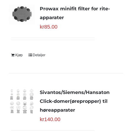
Prowax minifit filter for rite-
apparater
kr
85.00
Kjøp
Detaljer
Sivantos/Siemens/Hansaton
Click-domer(ørepropper) til
høreapparater
kr
140.00