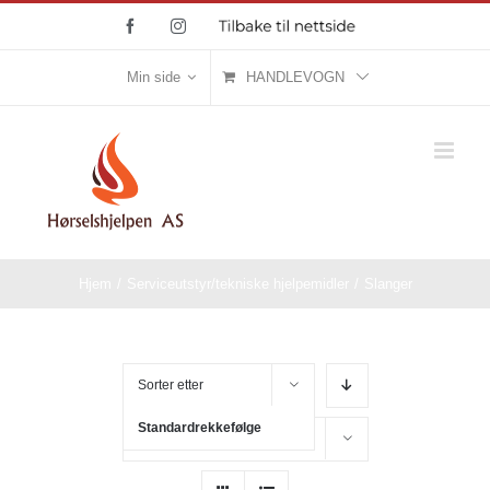
Skip
Facebook
Instagram
Tilbake
til
to
nettside
content
Min side
HANDLEVOGN
Hjem
/
Serviceutstyr/tekniske hjelpemidler
/
Slanger
Sorter etter
Standardrekkefølge
Vis
32 produkter