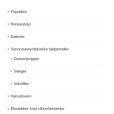
Populære
Renseutstyr
Batterier
Serviceutstyr/tekniske hjelpemidler
Domer/propper
Slanger
Voksfilter
Hørselsvern
Øredobber med sikkerhetslenke