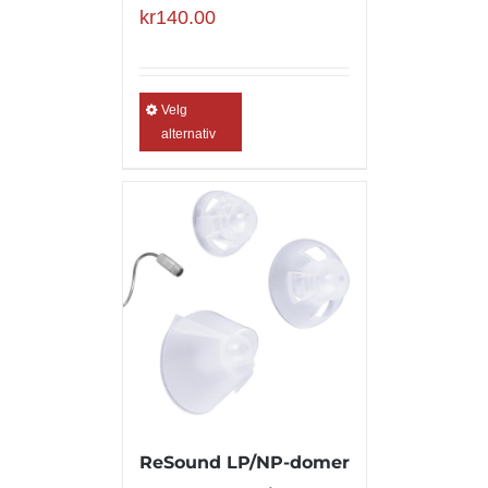
kr
140.00
Velg
alternativ
ReSound LP/NP-domer