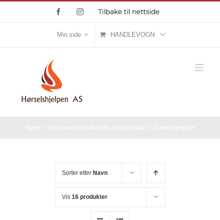
Skip
Facebook
Instagram
Tilbake
til
to
nettside
content
Min side
HANDLEVOGN
Hjem
/
Serviceutstyr/tekniske hjelpemidler
/
Domer/propper
Sorter etter
Navn
Vis
16 produkter