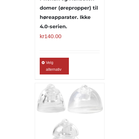
domer (ørepropper) til
høreapparater. Ikke
4.0-serien.
kr
140.00
Velg
alternativ