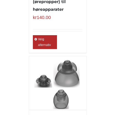
(ørepropper) til
høreapparater
kr
140.00
Velg
alternativ