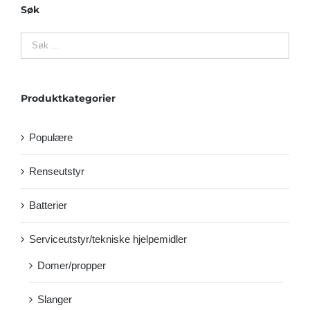
Søk
Produktkategorier
Populære
Renseutstyr
Batterier
Serviceutstyr/tekniske hjelpemidler
Domer/propper
Slanger