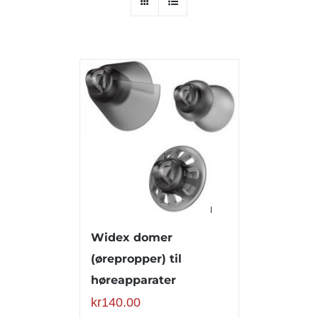
Widex domer
(ørepropper) til
høreapparater
kr
140.00