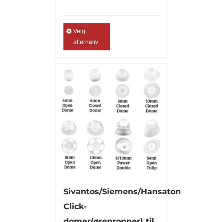
Velg
alternativ
Sivantos/Siemens/Hansaton
Click-
domer(ørepropper) til