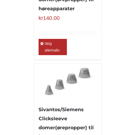
høreapparater
kr
140.00
Velg
alternativ
Sivantos/Siemens
Clicksleeve
domer(ørepropper) til