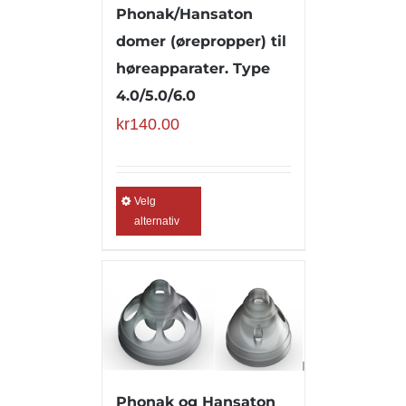
Phonak/Hansaton
domer (ørepropper) til
høreapparater. Type
4.0/5.0/6.0
kr
140.00
Velg
alternativ
Phonak og Hansaton