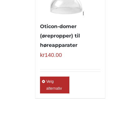
Oticon-domer
(ørepropper) til
høreapparater
kr
140.00
Velg
alternativ