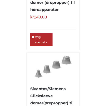
domer (ørepropper) til
høreapparater
kr
140.00
Velg
alternativ
Sivantos/Siemens
Clicksleeve
domer(ørepropper) til