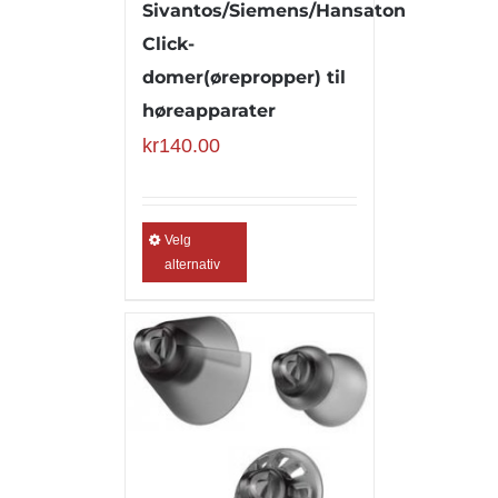
Sivantos/Siemens/Hansaton
Click-
domer(ørepropper) til
høreapparater
kr
140.00
Velg
alternativ