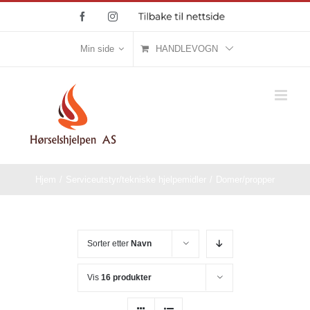
Skip
Facebook
Instagram
Tilbake
til
to
nettside
content
Min side
HANDLEVOGN
Hjem
/
Serviceutstyr/tekniske hjelpemidler
/
Domer/propper
Sorter etter
Navn
Vis
16 produkter