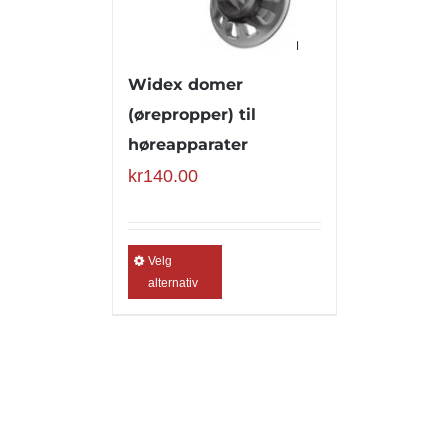
Widex domer
(ørepropper) til
høreapparater
kr
140.00
Velg
alternativ