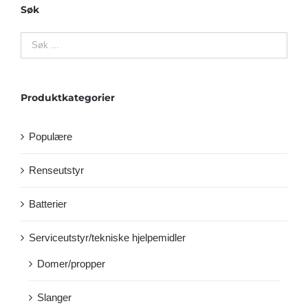
Søk
Produktkategorier
Populære
Renseutstyr
Batterier
Serviceutstyr/tekniske hjelpemidler
Domer/propper
Slanger