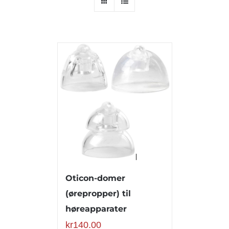
Oticon-domer
(ørepropper) til
høreapparater
kr
140.00