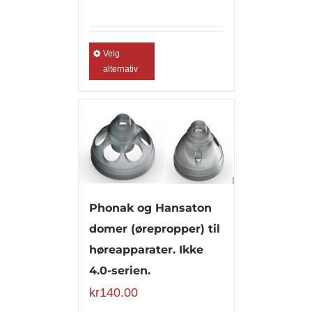
Velg
alternativ
Phonak og Hansaton
domer (ørepropper) til
høreapparater. Ikke
4.0-serien.
kr
140.00