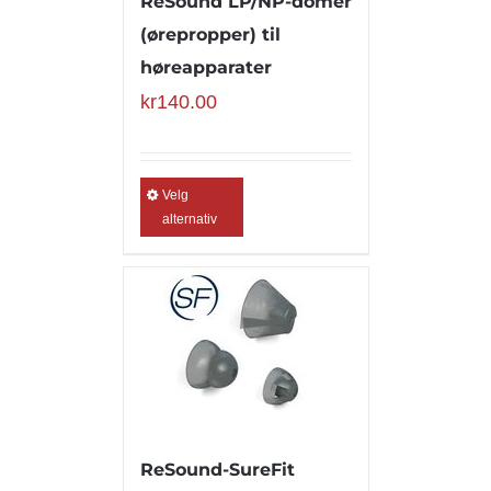
ReSound LP/NP-domer
(ørepropper) til
høreapparater
kr
140.00
Velg
alternativ
ReSound-SureFit