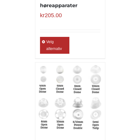
høreapparater
kr
205.00
Velg
alternativ