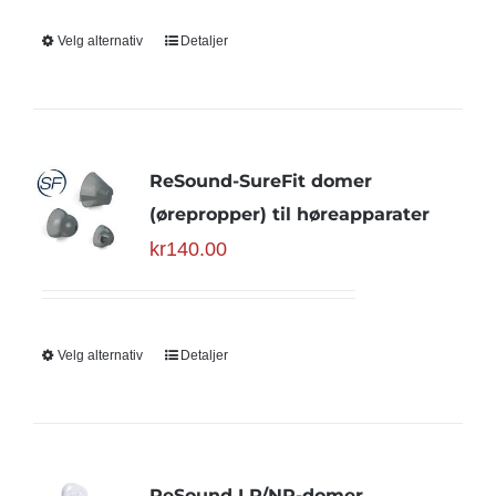
Velg alternativ
Detaljer
ReSound-SureFit domer
(ørepropper) til høreapparater
kr
140.00
Velg alternativ
Detaljer
ReSound LP/NP-domer