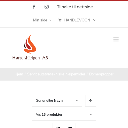
Skip
Facebook
Instagram
Tilbake
til
to
nettside
content
Min side
HANDLEVOGN
Hjem
/
Serviceutstyr/tekniske hjelpemidler
/
Domer/propper
Sorter etter
Navn
Vis
16 produkter