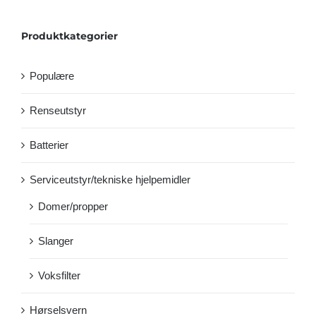
Produktkategorier
Populære
Renseutstyr
Batterier
Serviceutstyr/tekniske hjelpemidler
Domer/propper
Slanger
Voksfilter
Hørselsvern