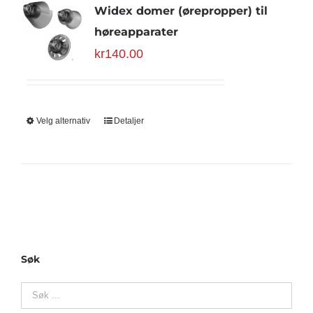
Widex domer (ørepropper) til
høreapparater
kr
140.00
Velg alternativ
Detaljer
Søk