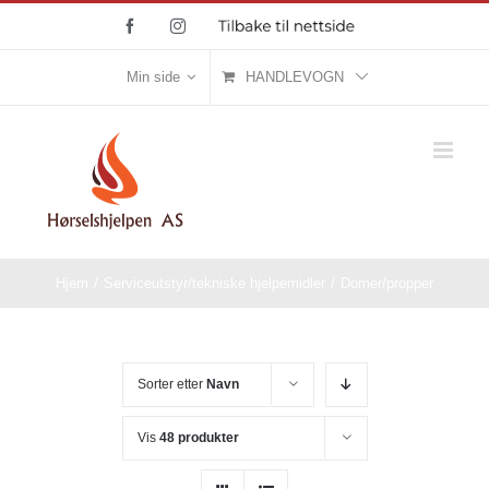
Skip
Facebook
Instagram
Tilbake
til
to
nettside
content
Min side
HANDLEVOGN
Hjem
/
Serviceutstyr/tekniske hjelpemidler
/
Domer/propper
Sorter etter
Navn
Vis
48 produkter