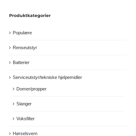
Produktkategorier
Populære
Renseutstyr
Batterier
Serviceutstyr/tekniske hjelpemidler
Domer/propper
Slanger
Voksfilter
Hørselsvern