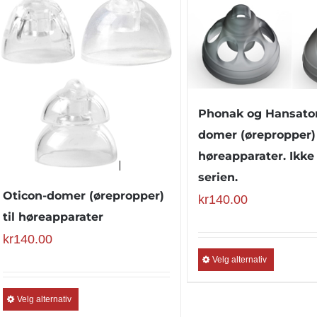
Phonak og Hansato
domer (ørepropper) 
høreapparater. Ikke 
serien.
Oticon-domer (ørepropper)
kr
140.00
til høreapparater
kr
140.00
Velg alternativ
Velg alternativ