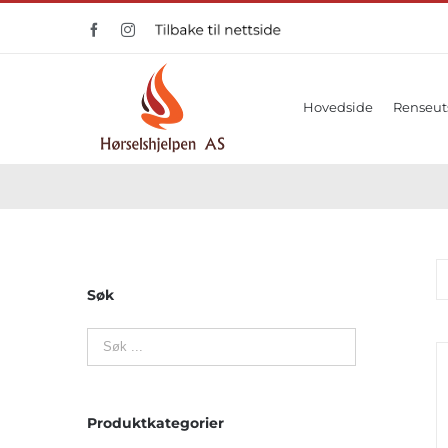
Skip
Facebook
Instagram
Tilbake
to
til
nettside
content
Hovedside
Renseut
Søk
Produktkategorier