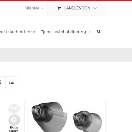
Min side
HANDLEVOGN
d sikkerhetslenke
Tjenester/rehabilitering