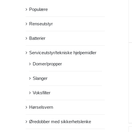
Populære
Renseutstyr
Batterier
Serviceutstyr/tekniske hjelpemidler
Domer/propper
Slanger
Voksfilter
Hørselsvern
Øredobber med sikkerhetslenke