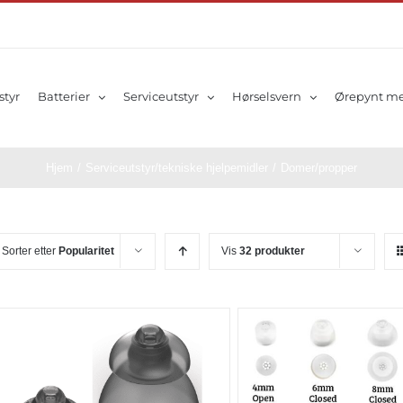
styr
Batterier
Serviceutstyr
Hørselsvern
Ørepynt me
Hjem
/
Serviceutstyr/tekniske hjelpemidler
/
Domer/propper
Sorter etter
Popularitet
Vis
32 produkter