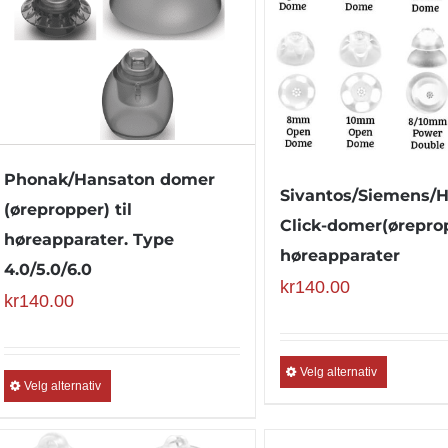
Phonak/Hansaton domer
Sivantos/Siemens/
(ørepropper) til
Click-domer(øreprop
høreapparater. Type
høreapparater
4.0/5.0/6.0
kr
140.00
kr
140.00
Velg alternativ
Velg alternativ