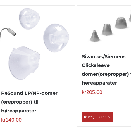
Sivantos/Siemens
Clicksleeve
domer(ørepropper) t
høreapparater
kr
205.00
ReSound LP/NP-domer
(ørepropper) til
høreapparater
Velg alternativ
kr
140.00