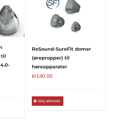
n
ReSound-SureFit domer
til
(ørepropper) til
4.0-
høreapparater
kr
140.00
Velg alternativ