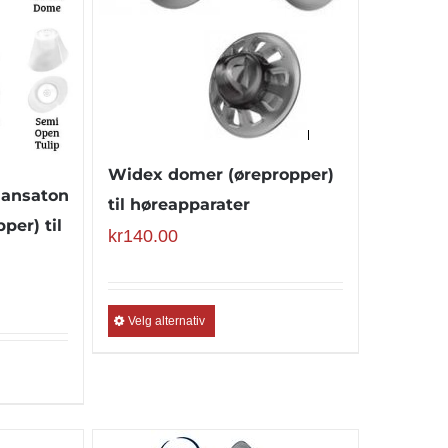
Widex domer (ørepropper)
Hansaton
til høreapparater
per) til
kr
140.00
Velg alternativ