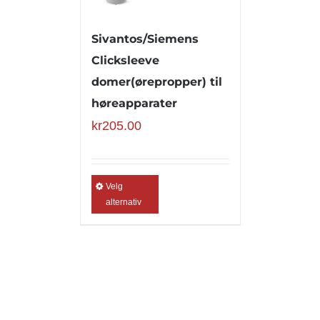
Sivantos/Siemens
Clicksleeve
domer(ørepropper) til
høreapparater
kr
205.00
Velg
alternativ