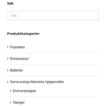
Søk
Produktkategorier
Populære
Renseutstyr
Batterier
Serviceutstyr/tekniske hjelpemidler
Domer/propper
Slanger