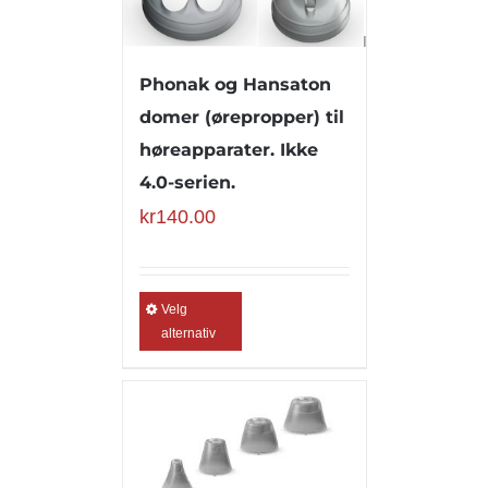
Phonak og Hansaton
domer (ørepropper) til
høreapparater. Ikke
4.0-serien.
kr
140.00
Velg
alternativ