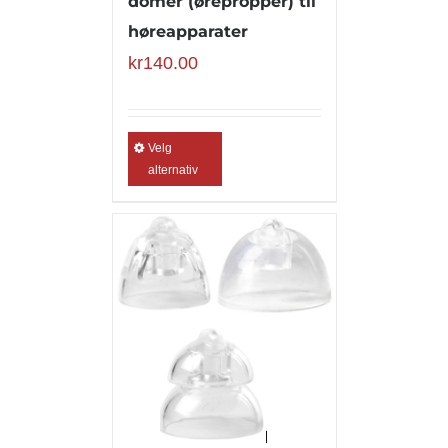
domer (ørepropper) til
høreapparater
kr
140.00
Velg
alternativ