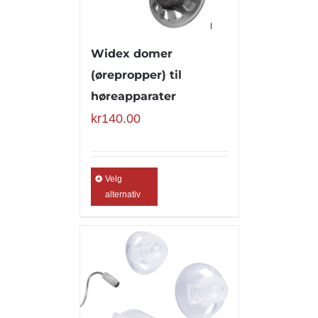
Widex domer
(ørepropper) til
høreapparater
kr
140.00
Velg
alternativ