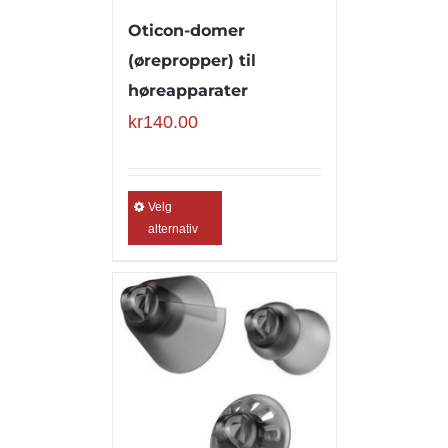
Oticon-domer
(ørepropper) til
høreapparater
kr
140.00
Velg
alternativ