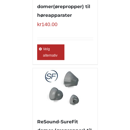
domer(ørepropper) til
høreapparater
kr
140.00
Velg
alternativ
ReSound-SureFit