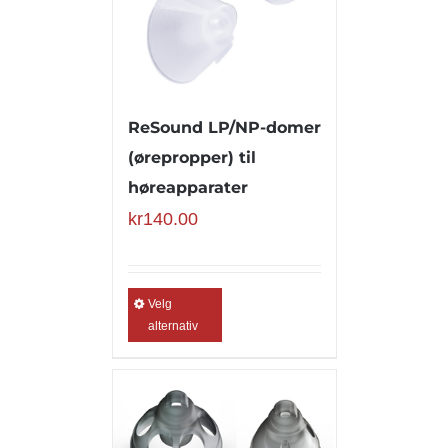
ReSound LP/NP-domer
(ørepropper) til
høreapparater
kr
140.00
Velg
alternativ