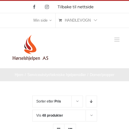
Skip
Facebook
Instagram
Tilbake
til
to
nettside
content
Min side
HANDLEVOGN
Hjem
/
Serviceutstyr/tekniske hjelpemidler
/
Domer/propper
Sorter etter
Pris
Vis
48 produkter