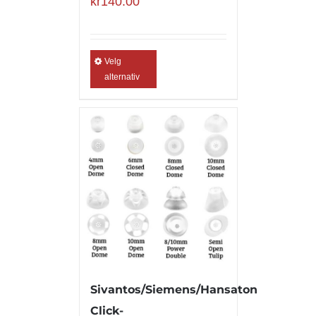
kr
140.00
Velg
alternativ
Sivantos/Siemens/Hansaton
Click-