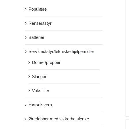
Populære
Renseutstyr
Batterier
Serviceutstyr/tekniske hjelpemidler
Domer/propper
Slanger
Voksfilter
Hørselsvern
Øredobber med sikkerhetslenke