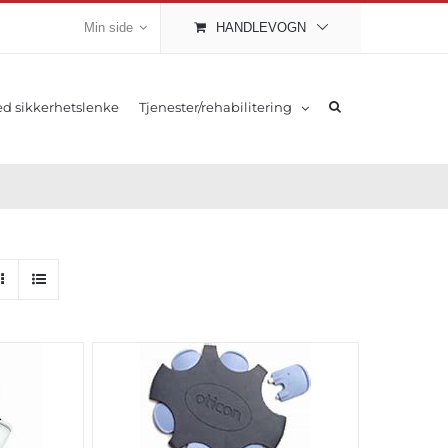
Min side
HANDLEVOGN
d sikkerhetslenke
Tjenester/rehabilitering