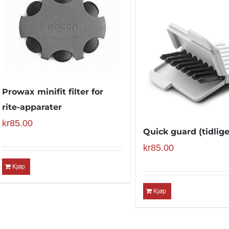
Prowax minifit filter for
rite-apparater
kr
85.00
Quick guard (tidlig
kr
85.00
Kjøp
Kjøp