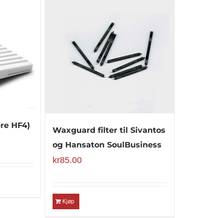
ere HF4)
Waxguard filter til Sivantos
og Hansaton SoulBusiness
kr
85.00
Kjøp