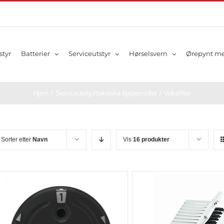
styr
Batterier
Serviceutstyr
Hørselsvern
Ørepynt me
Hjem
/
Serviceutstyr/tekniske hjelpemidler
/
Voksfilter
Sorter etter
Navn
Vis
16 produkter