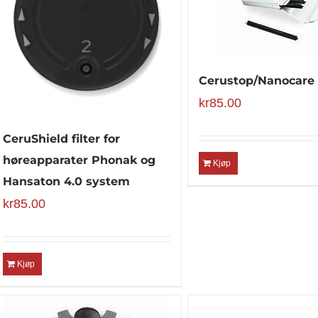
Cerustop/Nanocare f
kr
85.00
CeruShield filter for
høreapparater Phonak og
Kjøp
Hansaton 4.0 system
kr
85.00
Kjøp