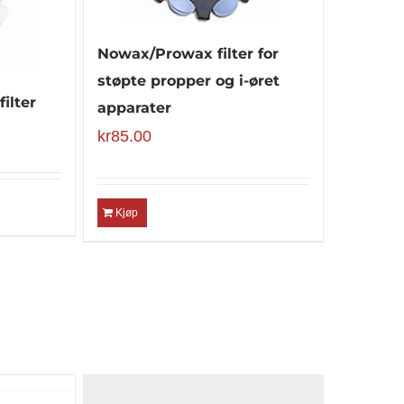
Nowax/Prowax filter for
støpte propper og i-øret
ilter
apparater
kr
85.00
Kjøp