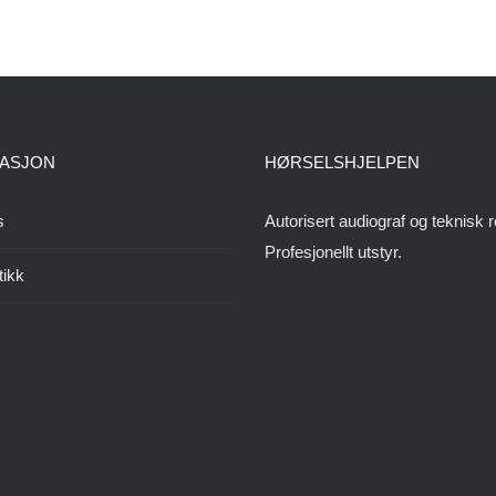
ASJON
HØRSELSHJELPEN
s
Autorisert audiograf og teknisk r
Profesjonellt utstyr.
tikk