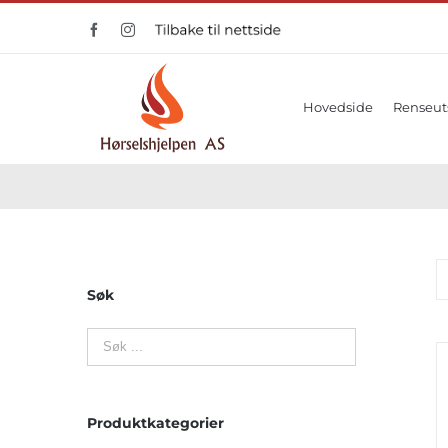
Skip
Facebook
Instagram
Tilbake
to
til
nettside
content
Hovedside
Renseut
Søk
Produktkategorier