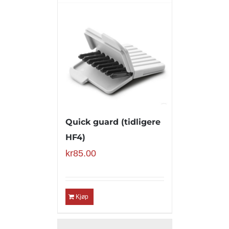
Quick guard (tidligere
HF4)
kr
85.00
Kjøp