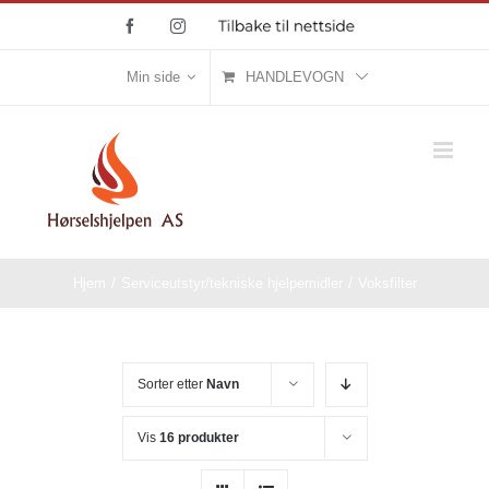
Skip
Facebook
Instagram
Tilbake
til
to
nettside
content
Min side
HANDLEVOGN
Hjem
/
Serviceutstyr/tekniske hjelpemidler
/
Voksfilter
Sorter etter
Navn
Vis
16 produkter