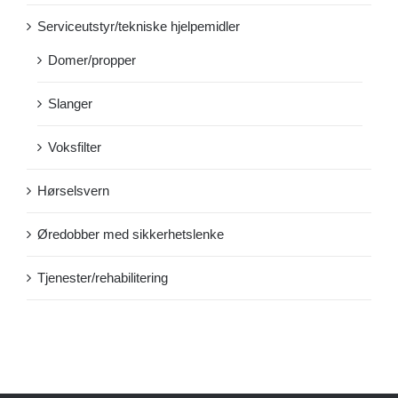
Serviceutstyr/tekniske hjelpemidler
Domer/propper
Slanger
Voksfilter
Hørselsvern
Øredobber med sikkerhetslenke
Tjenester/rehabilitering