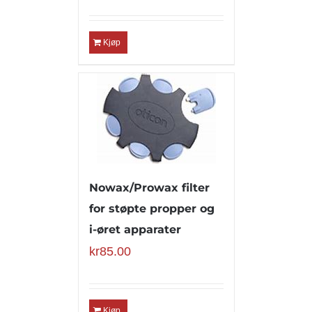
Kjøp
Nowax/Prowax filter
for støpte propper og
i-øret apparater
kr
85.00
Kjøp