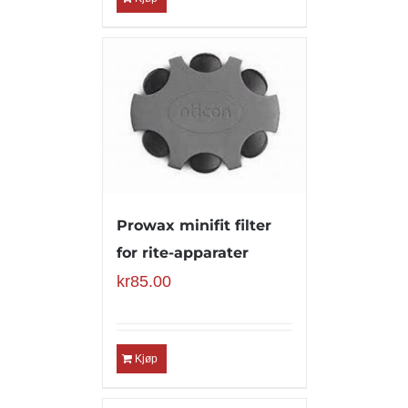
Prowax minifit filter
for rite-apparater
kr
85.00
Kjøp