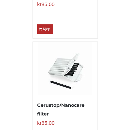
kr
85.00
Kjøp
Cerustop/Nanocare
filter
kr
85.00