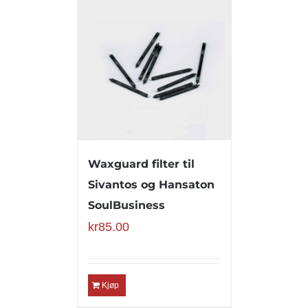
Waxguard filter til
Sivantos og Hansaton
SoulBusiness
kr
85.00
Kjøp