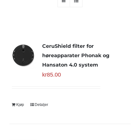
CeruShield filter for
høreapparater Phonak og
Hansaton 4.0 system
kr
85.00
Kjøp
Detaljer