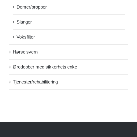
Domer/propper
Slanger
Voksfilter
Hørselsvern
Øredobber med sikkerhetslenke
Tjenester/rehabilitering