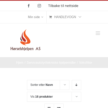
Skip
Facebook
Instagram
Tilbake
til
to
nettside
content
Min side
HANDLEVOGN
Hjem
/
Serviceutstyr/tekniske hjelpemidler
/
Voksfilter
Sorter etter
Navn
Vis
16 produkter