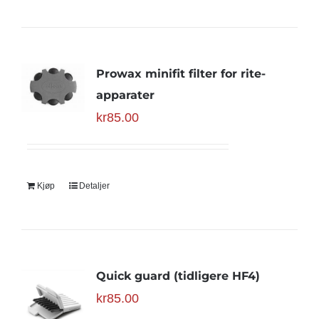
Prowax minifit filter for rite-
apparater
kr
85.00
Kjøp
Detaljer
Quick guard (tidligere HF4)
kr
85.00