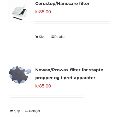
Cerustop/Nanocare filter
kr
85.00
Kjøp
Detaljer
Nowax/Prowax filter for støpte
propper og i-øret apparater
kr
85.00
Kjøp
Detaljer