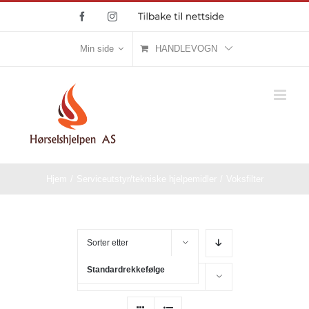
Skip
Facebook
Instagram
Tilbake
til
to
nettside
content
Min side
HANDLEVOGN
Hjem
/
Serviceutstyr/tekniske hjelpemidler
/
Voksfilter
Sorter etter
Standardrekkefølge
Vis
16 produkter