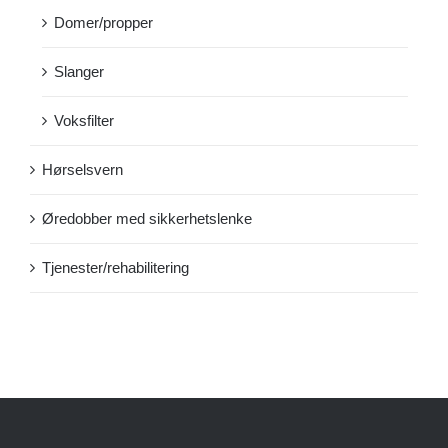
Domer/propper
Slanger
Voksfilter
Hørselsvern
Øredobber med sikkerhetslenke
Tjenester/rehabilitering