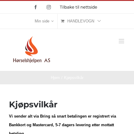
Skip
Facebook
Instagram
Tilbake
til
to
nettside
content
Min side
HANDLEVOGN
Hjem
/
Kjøpsvilkår
Kjøpsvilkår
Vi sender alt via Bring så snart betalingen er registrert via
Bankkort og Mastercard, 5-7 dagers levering etter mottatt
betaling.