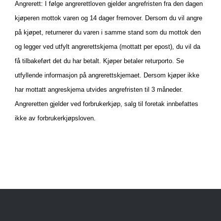
Angrerett: I følge angrerettloven gjelder angrefristen fra den dagen
kjøperen mottok varen og 14 dager fremover. Dersom du vil angre
på kjøpet, returnerer du varen i samme stand som du mottok den
og legger ved utfylt angrerettskjema (mottatt per epost), du vil da
få tilbakeført det du har betalt. Kjøper betaler returporto. Se
utfyllende informasjon på angrerettskjemaet. Dersom kjøper ikke
har mottatt angreskjema utvides angrefristen til 3 måneder.
Angreretten gjelder ved forbrukerkjøp, salg til foretak innbefattes
ikke av forbrukerkjøpsloven.