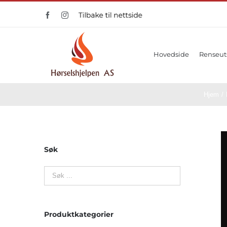
Skip
Facebook
Instagram
Tilbake
to
til
nettside
content
Hovedside
Renseut
Hjem
/
Søk
Produktkategorier