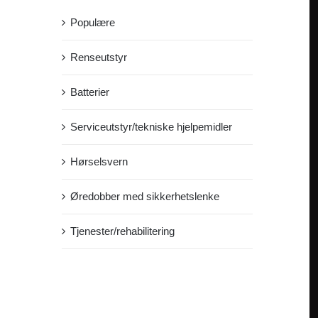
Populære
Renseutstyr
Batterier
Serviceutstyr/tekniske hjelpemidler
Hørselsvern
Øredobber med sikkerhetslenke
Tjenester/rehabilitering