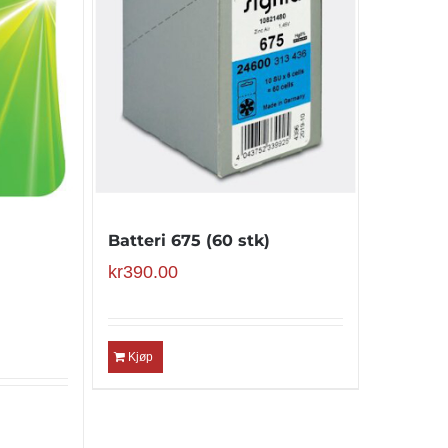
Batteri 675 (60 stk)
kr
390.00
Kjøp