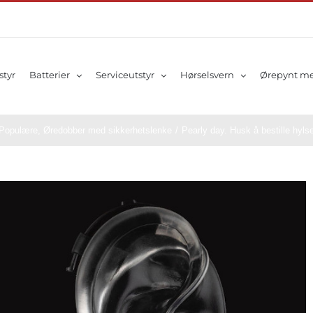
styr
Batterier
Serviceutstyr
Hørselsvern
Ørepynt me
Populære
,
Øredobber med sikkerhetslenke
/
Pearly day. Husk å bestille hylse 