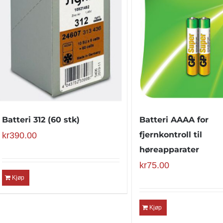
Batteri 312 (60 stk)
Batteri AAAA for
fjernkontroll til
kr
390.00
høreapparater
kr
75.00
Kjøp
Kjøp