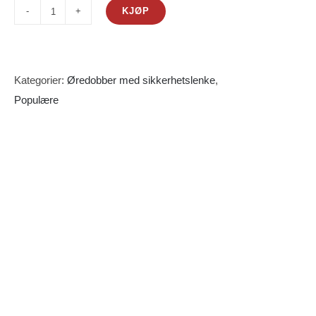
KJØP
Pearly
day.
Husk
å
Kategorier:
Øredobber med sikkerhetslenke
,
bestille
Populære
hylse
i
tillegg
antall