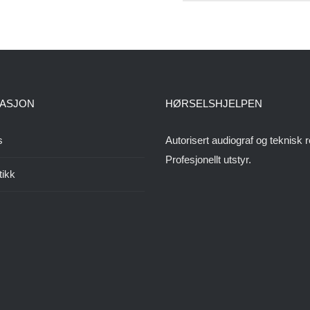
ASJON
HØRSELSHJELPEN
s
Autorisert audiograf og teknisk r
Profesjonellt utstyr.
tikk