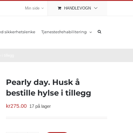
Min side
HANDLEVOGN
d sikkerhetslenke
Tjenester/rehabilitering
i tillegg
Pearly day. Husk å
bestille hylse i tillegg
kr
275.00
17 på lager